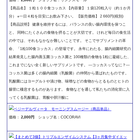
【商品名】 １粒１００食コッカス 【内容量】 １袋120粒入り（約１か月
分） ※一日４粒を目安にお飲み下さい。 【販売価格】 2 660円(税別)
【商品説明】 健康を維持するには、バランスの良い腸内環境を保つこ
と。 同時にたくさんの食物を摂ることが大切です。 けれど毎日の食生活
の中では、それもなかなか難しいことです。 そこでサプリメントの革
命、「1粒100食コッカス」の登場です。 永年にわたる、腸内細菌研究の
結果発見した腸内善玉菌コッカス菌と 100種類の食物を1粒に凝縮した、
これまでにない全く新しいサプリメントです。 ―コッカスってなに？―
コッカス菌は多くの腸内細菌（乳酸菌）の仲間から選ばれたものです。
乳酸菌にはヨーグルトや漬け物、味噌などの食物からとるものとヒトの
腸管に棲息するものがあります。 食物などを通して私たちの消化管に入
ってくる乳酸菌は、胃酸や胆汁酸に
ベジーデルヴィータ モーニングスムージー（商品単品）
価格：
2,000円
ショップ名：COCORAVI
【まとめて3個】トリプルエンザイムシステム【3ヶ月集中ダイエッ