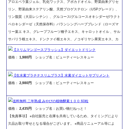
アロエベラ葉ジェル、乳化ワックス、アボカドオイル、野菜由来グリセ
リン、野菜由来ステアリン酸、天然プロゲステロン（USPグレード）、
リン脂質（大豆レシチン）、グルコース/グルコースオキシダーゼ/ラクト
ペロキシダーゼ（天然保存料）バランシングハーブブレンド（ローズマ
リー葉エ キス、グレープフルーツ種子エキス、キャロットオイル 、サル
サパリラ根エキス、ドンクァイ根エキス、ノコギリヤシ果実エキス、カ
【スリムマンゴースプラッシュ】ダイエットドリンク
価格：
1,980円
ショップ名：ビューティーレスキュー
【生水素プラチナスリムプラス】水素ダイエットサプリメント
価格：
2,980円
ショップ名：ビューティーレスキュー
送料無料 二年熟成 みやびの植物酵素１００ 60粒
価格：
2,435円
ショップ名：お買い物だねっと！
【免責事項】 ※自社販売と在庫を共有しているため、タイミングにより
欠品お取り寄せとなる場合がございます。 ※商品リニューアル等によ