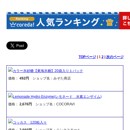
TOPページ
|
1
2
|
次のページ
カラー氷砂糖【東海氷糖】20袋入り１パック
価格：
492円
ショップ名：みぞた商店
Lemonade Hydro Enzyme(レモネード 水素エンザイム)
価格：
2,676円
ショップ名：COCORAVI
コッカス 120粒入り
価格：
2,660円
ショップ名：リンクスモール