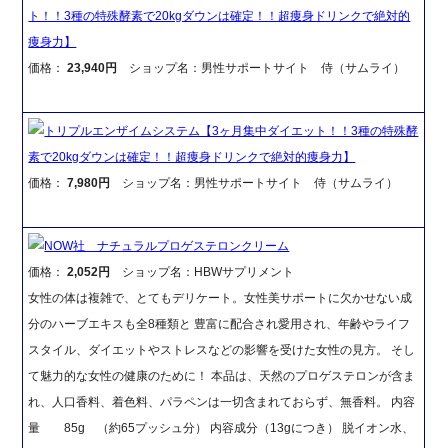
ト！！3種の特殊酵素で20kgダウンは確定！！超痩身ドリンクで絶対的
痩身力】
価格：
23,940円
ショップ名：男性サポートサイト 侍（サムライ）
トリプルエンザイムシステム【3ヶ月集中ダイエット！！3種の特殊酵
素で20kgダウンは確定！！超痩身ドリンクで絶対的痩身力】
価格：
7,980円
ショップ名：男性サポートサイト 侍（サムライ）
NOW社 ナチュラルプロゲステロンクリーム
価格：
2,052円
ショップ名：HBWサプリメント
女性の体は複雑で、とてもデリケート。女性美サポートに欠かせない成
分のハーブエキスも全8種類と 豊富に配合され愛用され、年齢やライフ
スタイル、ダイエットやストレスなどの影響を受けた女性の見方。 そし
て魅力的な女性の健康のために！ 本品は、天然のプロゲステロンが含ま
れ、人口香料、着色料、パラペンは一切含まれておらず、無香料。 内容
量 85g （約65プッシュ分） 内容成分（13gにつき） 脱イオン水、