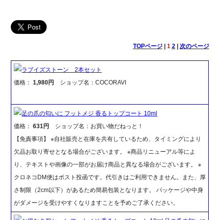
TOPページ
|
1
2
|
次のページ
ラブイズストーン 2本セット
価格：
1,980円
ショップ名：COCORAVI
足の爪の匂いに フットメジ 香るトップコート 10ml
価格：
631円
ショップ名：お買い物だねっと！
【免責事項】 ※自社販売と在庫を共有しているため、タイミングにより
欠品お取り寄せとなる場合がございます。 ※商品リニューアル等によ
り、テキストや画像の一部がお届け商品と異なる場合がございます。 ※
クロネコDM便はポスト投函です。代引きはご利用できません。また、厚
さ制限（2cm以下）があるため簡易包装となります。 パッケージや中身
がダメージを受けやすくなりますことを予めご了承ください。