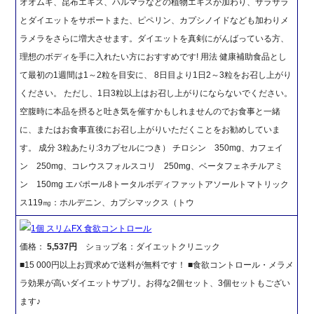
オオムギ、昆布エキス、ハルマラなどの植物エキスが加わり、サラサラ
とダイエットをサポートまた、ピペリン、カプシノイドなども加わりメ
ラメラをさらに増大させます。ダイエットを真剣にがんばっている方、
理想のボディを手に入れたい方におすすめです! 用法 健康補助食品とし
て最初の1週間は1～2粒を目安に、 8日目より1日2～3粒をお召し上がり
ください。 ただし、1日3粒以上はお召し上がりにならないでください。
空腹時に本品を摂ると吐き気を催すかもしれませんのでお食事と一緒
に、またはお食事直後にお召し上がりいただくことをお勧めしていま
す。 成分 3粒あたり:3カプセルにつき） チロシン 350mg、カフェイ
ン 250mg、コレウスフォルスコリ 250mg、ベータフェネチルアミ
ン 150mg エバポール8トータルボディファットアソールトマトリック
ス119㎎：ホルデニン、カプシマックス（トウ
1個 スリムFX 食欲コントロール
価格：
5,537円
ショップ名：ダイエットクリニック
■15 000円以上お買求めで送料が無料です！ ■食欲コントロール・メラメ
ラ効果が高いダイエットサプリ。お得な2個セット、3個セットもござい
ます♪