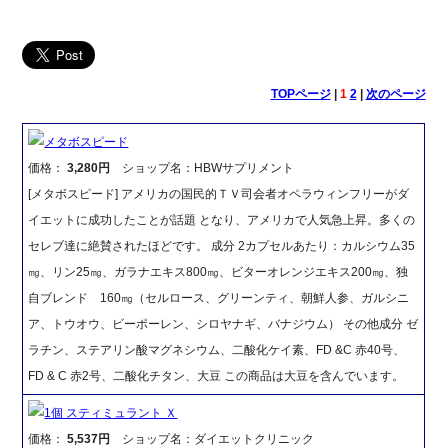
TOPページ
|
1
2
|
次のページ
メタボスピード
価格：
3,280円
ショップ名：HBWサプリメント
[メタボスピード] アメリカの国民的ＴＶ司会者オペラウィンフリーがダ
イエットに成功したことが話題 となり、アメリカで人気急上昇。多くの
セレブ達に絶賛されたほどです。 成分 2カプセルあたり：カルシウム35
㎎、リン25㎎、ガラナエキス800㎎、ビターオレンジエキス200㎎、独
自ブレンド 160㎎（セルロース、グリーンティ、朝鮮人参、ガルシニ
ア、トウオウ、ビーポーレン、シロヤナギ、バナジウム） その他成分 ゼ
ラチン、ステアリン酸マグネシウム、二酸化ケイ素、FD &C 赤40号、
FD & C 赤2号、二酸化チタン、大豆 この商品は大豆を含んでいます。
1個 スティミュラント Ｘ
価格：
5,537円
ショップ名：ダイエットクリニック