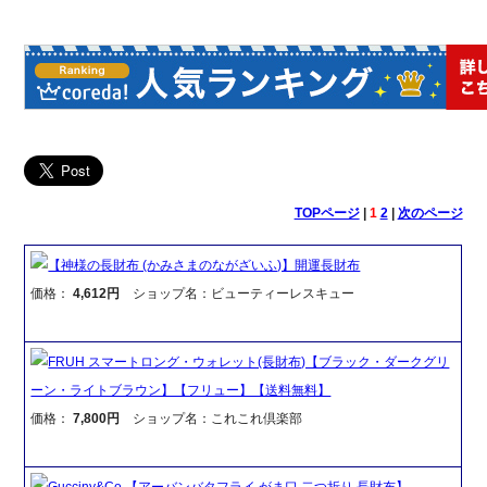
TOPページ
|
1
2
|
次のページ
【神様の長財布 (かみさまのながざいふ)】開運長財布
価格：
4,612円
ショップ名：ビューティーレスキュー
FRUH スマートロング・ウォレット(長財布)【ブラック・ダークグリ
ーン・ライトブラウン】【フリュー】【送料無料】
価格：
7,800円
ショップ名：これこれ倶楽部
Gucciny&Co 【アーバンバタフライ がま口 二つ折り 長財布】