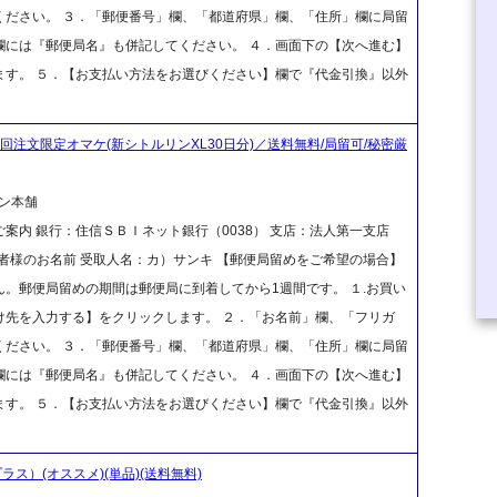
ください。 ３．「郵便番号」欄、「都道府県」欄、「住所」欄に局留
欄には『郵便局名』も併記してください。 ４．画面下の【次へ進む】
ます。 ５．【お支払い方法をお選びください】欄で『代金引換』以外
初回注文限定オマケ(新シトルリンXL30日分)／送料無料/局留可/秘密厳
ン本舗
案内 銀行：住信ＳＢＩネット銀行（0038） 支店：法人第一支店
ご注文者様のお名前 受取人名：カ）サンキ 【郵便局留めをご希望の場合】
。郵便局留めの期間は郵便局に到着してから1週間です。 １.お買い
け先を入力する】をクリックします。 ２．「お名前」欄、「フリガ
ください。 ３．「郵便番号」欄、「都道府県」欄、「住所」欄に局留
欄には『郵便局名』も併記してください。 ４．画面下の【次へ進む】
ます。 ５．【お支払い方法をお選びください】欄で『代金引換』以外
ス）(オススメ)(単品)(送料無料)