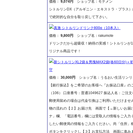
価格：
9,074円
ショップ名：モテメン
シトルリンDX（アルギニン・エキストラ・プラス
で絶対的な自分を取り戻して下さい。
真激 シトルリンドリンク800α（10本入）
価格：
9,800円
ショップ名：rakumote
ドリンクだから超吸収！納得の実感！シトルリンが1
リジナル商品です！
新シトルリンXL2袋＆男塊MAX2袋(各60日分)＋
守
価格：
30,000円
ショップ名：うるおい生活リンリ
【銀行振込】をご希望のお客様へ『お振込口座』のご
（106） 口座番号：普通1049627 振込人名：
郵便局留めの場合は代金引換はご利用いただけません
物の流れの【２】お届け先 画面で【→新しいお届
ナ」欄、「電話番号」欄には受取人の情報をご入力
したい郵便局の情報をご入力ください。尚「住所」
ボタンをクリックし【３】お支払方法 画面に進み