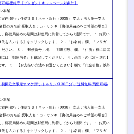
局留可/秘密厳守【プレゼントキャンペーン対象外】
ン本舗
案内 銀行：住信ＳＢＩネット銀行（0038） 支店：法人第一支店
ご注文者様のお名前 受取人名：カ）サンキ 【郵便局留めをご希望の場合】
。郵便局留めの期間は郵便局に到着してから1週間です。 １.お買い
け先を入力する】をクリックします。 ２．「お名前」欄、「フリガ
ください。 ３．「郵便番号」欄、「都道府県」欄、「住所」欄に局留
欄には『郵便局名』も併記してください。 ４．画面下の【次へ進む】
ます。 ５．【お支払い方法をお選びください】欄で『代金引換』以外
＋初回注文限定オマケ(新シトルリンXL30日分)／送料無料/局留可/秘
ン本舗
案内 銀行：住信ＳＢＩネット銀行（0038） 支店：法人第一支店
ご注文者様のお名前 受取人名：カ）サンキ 【郵便局留めをご希望の場合】
。郵便局留めの期間は郵便局に到着してから1週間です。 １.お買い
け先を入力する】をクリックします。 ２．「お名前」欄、「フリガ