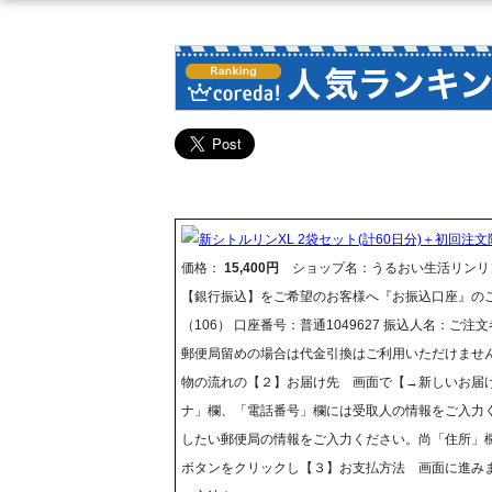
新シトルリンXL 2袋セット(計60日分)＋初回注文
価格：
15,400円
ショップ名：うるおい生活リンリ
【銀行振込】をご希望のお客様へ『お振込口座』のご
（106） 口座番号：普通1049627 振込人名：
郵便局留めの場合は代金引換はご利用いただけません
物の流れの【２】お届け先 画面で【→新しいお届
ナ」欄、「電話番号」欄には受取人の情報をご入力
したい郵便局の情報をご入力ください。尚「住所」
ボタンをクリックし【３】お支払方法 画面に進み