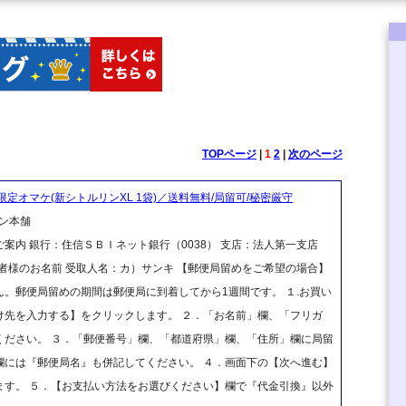
TOPページ
|
1
2
|
次のページ
限定オマケ(新シトルリンXL 1袋)／送料無料/局留可/秘密厳守
ン本舗
案内 銀行：住信ＳＢＩネット銀行（0038） 支店：法人第一支店
ご注文者様のお名前 受取人名：カ）サンキ 【郵便局留めをご希望の場合】
。郵便局留めの期間は郵便局に到着してから1週間です。 １.お買い
け先を入力する】をクリックします。 ２．「お名前」欄、「フリガ
ください。 ３．「郵便番号」欄、「都道府県」欄、「住所」欄に局留
欄には『郵便局名』も併記してください。 ４．画面下の【次へ進む】
ます。 ５．【お支払い方法をお選びください】欄で『代金引換』以外