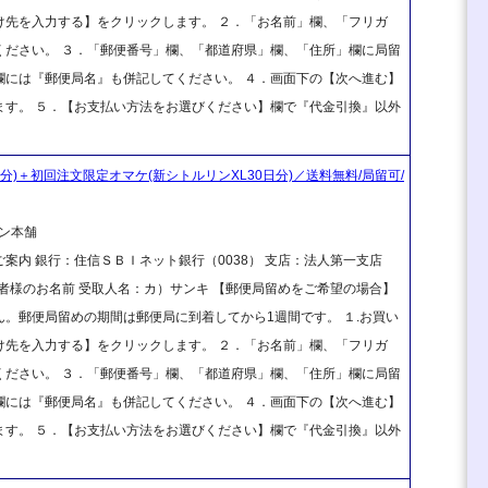
け先を入力する】をクリックします。 ２．「お名前」欄、「フリガ
ください。 ３．「郵便番号」欄、「都道府県」欄、「住所」欄に局留
欄には『郵便局名』も併記してください。 ４．画面下の【次へ進む】
ます。 ５．【お支払い方法をお選びください】欄で『代金引換』以外
分)＋初回注文限定オマケ(新シトルリンXL30日分)／送料無料/局留可/
ン本舗
案内 銀行：住信ＳＢＩネット銀行（0038） 支店：法人第一支店
ご注文者様のお名前 受取人名：カ）サンキ 【郵便局留めをご希望の場合】
。郵便局留めの期間は郵便局に到着してから1週間です。 １.お買い
け先を入力する】をクリックします。 ２．「お名前」欄、「フリガ
ください。 ３．「郵便番号」欄、「都道府県」欄、「住所」欄に局留
欄には『郵便局名』も併記してください。 ４．画面下の【次へ進む】
ます。 ５．【お支払い方法をお選びください】欄で『代金引換』以外