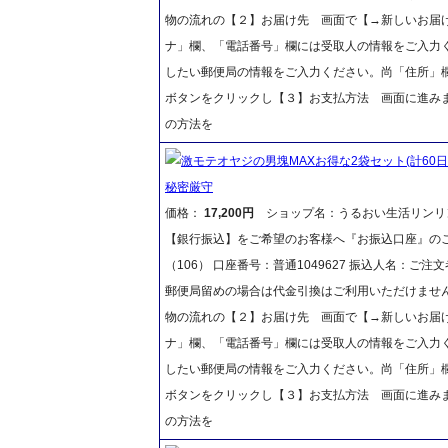
物の流れの【２】お届け先 画面で【→新しいお届
ナ」欄、「電話番号」欄には受取人の情報をご入力
したい郵便局の情報をご入力ください。尚「住所」
ボタンをクリックし【３】お支払方法 画面に進み
の方法を
激モテオヤジの男塊MAXお得な2袋セット(計60日
秘密厳守
価格：
17,200円
ショップ名：うるおい生活リンリ
【銀行振込】をご希望のお客様へ『お振込口座』のご
（106） 口座番号：普通1049627 振込人名：
郵便局留めの場合は代金引換はご利用いただけません
物の流れの【２】お届け先 画面で【→新しいお届
ナ」欄、「電話番号」欄には受取人の情報をご入力
したい郵便局の情報をご入力ください。尚「住所」
ボタンをクリックし【３】お支払方法 画面に進み
の方法を