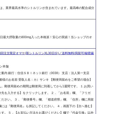
）は、業界最高水準のシトルリンが含まれています。最高峰の配合成分
日最大摂取量の800mg入った本格派！安心の実績！当ショップのオ
初回注文限定オマケ(新シトルリンXL30日分)／送料無料/局留可/秘密厳
ン本舗
案内 銀行：住信ＳＢＩネット銀行（0038） 支店：法人第一支店
ご注文者様のお名前 受取人名：カ）サンキ 【郵便局留めをご希望の場合】
。郵便局留めの期間は郵便局に到着してから1週間です。 １.お買い
け先を入力する】をクリックします。 ２．「お名前」欄、「フリガ
ください。 ３．「郵便番号」欄、「都道府県」欄、「住所」欄に局留
欄には『郵便局名』も併記してください。 ４．画面下の【次へ進む】
ます。 ５．【お支払い方法をお選びください】欄で『代金引換』以外