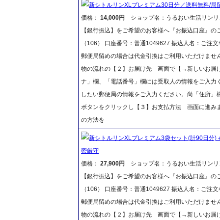
新シトルリンXLプレミアム30日分／送料無料/
価格：
14,000円
ショップ名：うるおい生活リンリ
【銀行振込】をご希望のお客様へ『お振込口座』のご
（106） 口座番号：普通1049627 振込人名：
郵便局留めの場合は代金引換はご利用いただけません
物の流れの【２】お届け先 画面で【→新しいお届
ナ」欄、「電話番号」欄には受取人の情報をご入力
したい郵便局の情報をご入力ください。尚「住所」
ボタンをクリックし【３】お支払方法 画面に進み
の方法を
新シトルリンXLプレミアム3袋セット(計90日分)
密厳守
価格：
27,900円
ショップ名：うるおい生活リンリ
【銀行振込】をご希望のお客様へ『お振込口座』のご
（106） 口座番号：普通1049627 振込人名：
郵便局留めの場合は代金引換はご利用いただけません
物の流れの【２】お届け先 画面で【→新しいお届