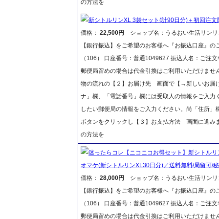
の方法を
新シトルリンXL 3袋セット(計90日分)＋初回注文
価格：
22,500円
ショップ名：うるおい生活リンリ
【銀行振込】をご希望のお客様へ『お振込口座』のご
（106） 口座番号：普通1049627 振込人名：
郵便局留めの場合は代金引換はご利用いただけません
物の流れの【２】お届け先 画面で【→新しいお届
ナ」欄、「電話番号」欄には受取人の情報をご入力
したい郵便局の情報をご入力ください。尚「住所」
ボタンをクリックし【３】お支払方法 画面に進み
の方法を
迷ったらコレ【ニコニコお得セット】新シトルリンX
オマケ(新シトルリンXL30日分)／送料無料/局留可/
価格：
28,000円
ショップ名：うるおい生活リンリ
【銀行振込】をご希望のお客様へ『お振込口座』のご
（106） 口座番号：普通1049627 振込人名：
郵便局留めの場合は代金引換はご利用いただけません