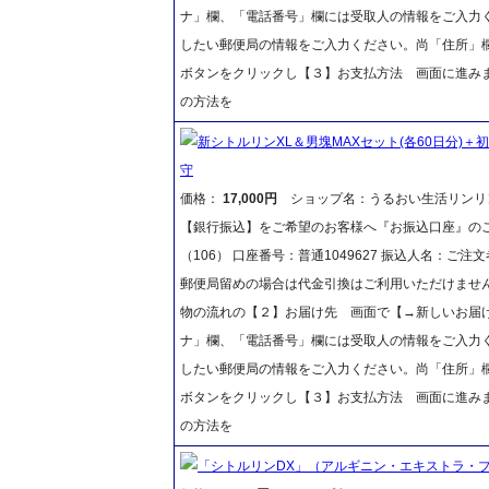
ナ」欄、「電話番号」欄には受取人の情報をご入力
したい郵便局の情報をご入力ください。尚「住所」
ボタンをクリックし【３】お支払方法 画面に進み
の方法を
新シトルリンXL＆男塊MAXセット(各60日分)＋
守
価格：
17,000円
ショップ名：うるおい生活リンリ
【銀行振込】をご希望のお客様へ『お振込口座』のご
（106） 口座番号：普通1049627 振込人名：
郵便局留めの場合は代金引換はご利用いただけません
物の流れの【２】お届け先 画面で【→新しいお届
ナ」欄、「電話番号」欄には受取人の情報をご入力
したい郵便局の情報をご入力ください。尚「住所」
ボタンをクリックし【３】お支払方法 画面に進み
の方法を
「シトルリンDX」（アルギニン・エキストラ・プラ