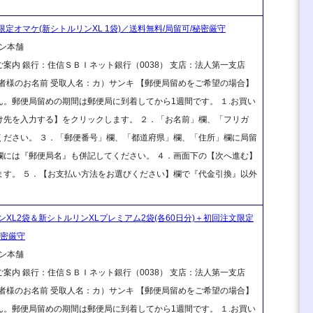
限定オマケ(新シトルリンXL 1袋)／送料無料/局留可/秘密厳守
ン本舗
案内 銀行：住信ＳＢＩネット銀行（0038） 支店：法人第一支店
ご注文者様のお名前 受取人名：カ）サンキ 【郵便局留めをご希望の場合】
。郵便局留めの期間は郵便局に到着してから1週間です。 １.お買い
け先を入力する】をクリックします。 ２．「お名前」欄、「フリガ
ください。 ３．「郵便番号」欄、「都道府県」欄、「住所」欄に局留
欄には『郵便局名』も併記してください。 ４．画面下の【次へ進む】
ます。 ５．【お支払い方法をお選びください】欄で『代金引換』以外
L2袋＆新シトルリンXLプレミアム2袋(各60日分)＋初回注文限定
秘密厳守
ン本舗
案内 銀行：住信ＳＢＩネット銀行（0038） 支店：法人第一支店
ご注文者様のお名前 受取人名：カ）サンキ 【郵便局留めをご希望の場合】
。郵便局留めの期間は郵便局に到着してから1週間です。 １.お買い